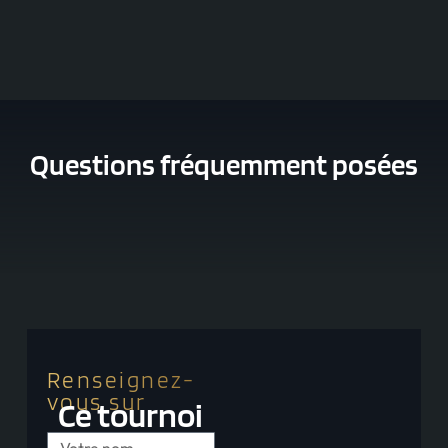
Questions fréquemment posées
Renseignez-
vous sur
Ce tournoi